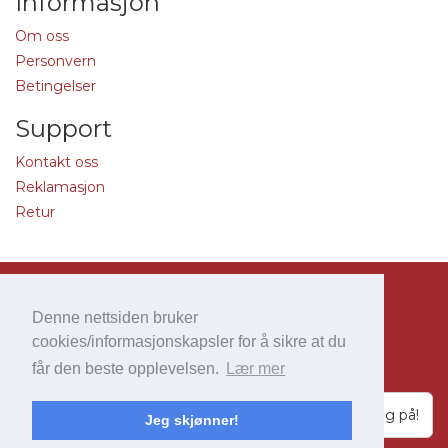
Informasjon
Om oss
Personvern
Betingelser
Support
Kontakt oss
Reklamasjon
Retur
Copyright 2016
Bestemballasje.no
.
Denne nettsiden bruker
All rights reserved.
cookies/informasjonskapsler for å sikre at du
Utviklet og driftet av
Frode Fjellberg AS
.
får den beste opplevelsen.
Lær mer
Meld deg på!
Jeg skjønner!