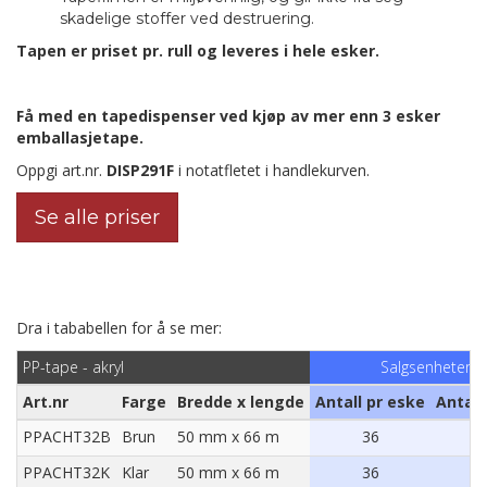
skadelige stoffer ved destruering.
Tapen er priset pr. rull og leveres i hele esker.
Få med en tapedispenser ved kjøp av mer enn 3 esker
emballasjetape.
Oppgi art.nr.
DISP291F
i notatfletet i handlekurven.
Se alle priser
Dra i tababellen for å se mer:
PP-tape - akryl
Salgsenheter
Art.nr
Farge
Bredde x lengde
Antall pr eske
Antall 
PPACHT32B
Brun
50 mm x 66 m
36
23
PPACHT32K
Klar
50 mm x 66 m
36
23