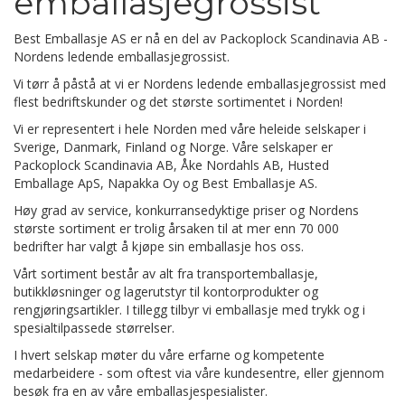
emballasjegrossist
Best Emballasje AS er nå en del av Packoplock Scandinavia AB -
Nordens ledende emballasjegrossist.
Vi tørr å påstå at vi er Nordens ledende emballasjegrossist med
flest bedriftskunder og det største sortimentet i Norden!
Vi er representert i hele Norden med våre heleide selskaper i
Sverige, Danmark, Finland og Norge. Våre selskaper er
Packoplock Scandinavia AB, Åke Nordahls AB, Husted
Emballage ApS, Napakka Oy og Best Emballasje AS.
Høy grad av service, konkurransedyktige priser og Nordens
største sortiment er trolig årsaken til at mer enn 70 000
bedrifter har valgt å kjøpe sin emballasje hos oss.
Vårt sortiment består av alt fra transportemballasje,
butikkløsninger og lagerutstyr til kontorprodukter og
rengjøringsartikler. I tillegg tilbyr vi emballasje med trykk og i
spesialtilpassede størrelser.
I hvert selskap møter du våre erfarne og kompetente
medarbeidere - som oftest via våre kundesentre, eller gjennom
besøk fra en av våre emballasjespesialister.