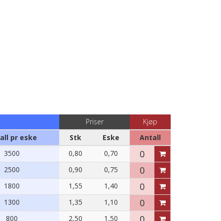
Priser
Kjøp
all pr eske
Stk
Eske
Antall
3500
0,80
0,70
2500
0,90
0,75
1800
1,55
1,40
1300
1,35
1,10
800
2,50
1,50