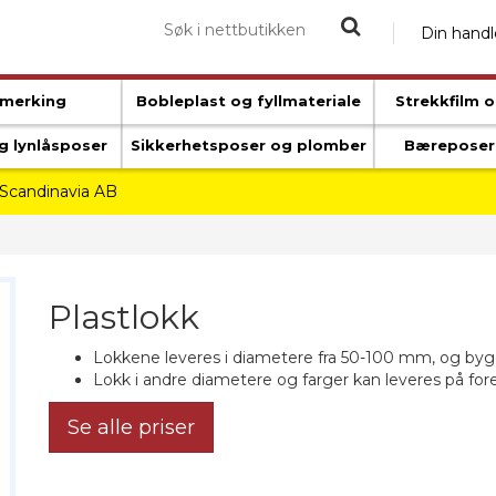
Din handl
 merking
Bobleplast og fyllmateriale
Strekkfilm o
g lynlåsposer
Sikkerhetsposer og plomber
Bæreposer 
 Scandinavia AB
Plastlokk
Lokkene leveres i diametere fra 50-100 mm, og bygge
Lokk i andre diametere og farger kan leveres på fore
Se alle priser