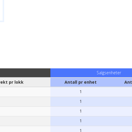
Salgsenheter
vekt pr lokk
Antall pr enhet
Ant
1
1
1
1
1