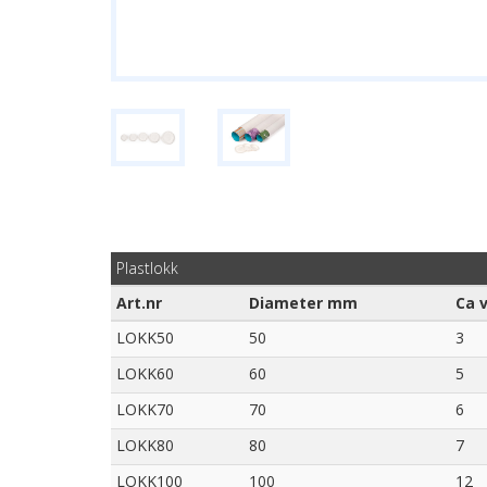
Plastlokk
Art.nr
Diameter mm
Ca 
LOKK50
50
3
LOKK60
60
5
LOKK70
70
6
LOKK80
80
7
LOKK100
100
12