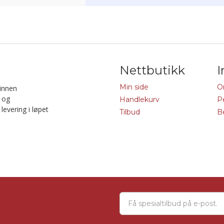
Nettbutikk
I
Min side
O
 innen
- og
Handlekurv
P
levering i løpet
Tilbud
B