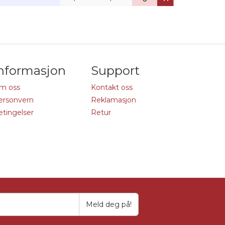
nformasjon
Support
m oss
Kontakt oss
ersonvern
Reklamasjon
etingelser
Retur
Meld deg på!