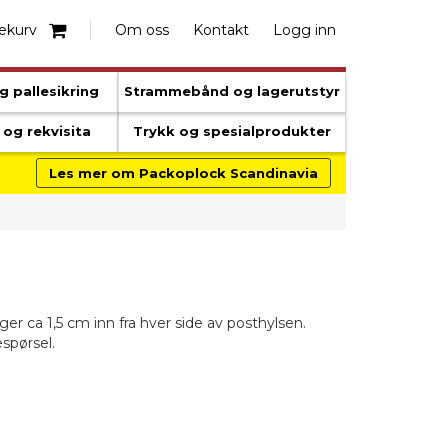
ekurv
Om oss
Kontakt
Logg inn
g pallesikring
Strammebånd og lagerutstyr
og rekvisita
Trykk og spesialprodukter
Les mer om Packoplock Scandinavia
r ca 1,5 cm inn fra hver side av posthylsen.
spørsel.